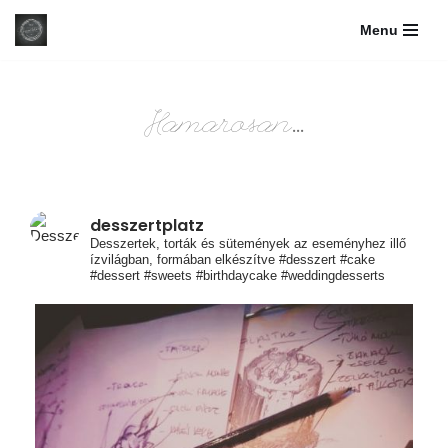
Menu
Skip
to
content
Hamarosan...
desszertplatz
Desszertek, torták és sütemények az eseményhez illő
ízvilágban, formában elkészítve #desszert #cake
#dessert #sweets #birthdaycake #weddingdesserts